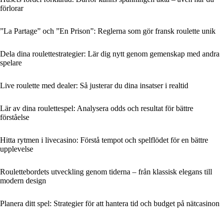
förlorar
”La Partage” och ”En Prison”: Reglerna som gör fransk roulette unik
Dela dina roulettestrategier: Lär dig nytt genom gemenskap med andra
spelare
Live roulette med dealer: Så justerar du dina insatser i realtid
Lär av dina roulettespel: Analysera odds och resultat för bättre
förståelse
Hitta rytmen i livecasino: Förstå tempot och spelflödet för en bättre
upplevelse
Roulettebordets utveckling genom tiderna – från klassisk elegans till
modern design
Planera ditt spel: Strategier för att hantera tid och budget på nätcasinon