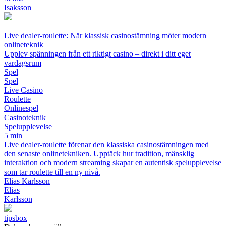
Isaksson
Live dealer-roulette: När klassisk casinostämning möter modern
onlineteknik
Upplev spänningen från ett riktigt casino – direkt i ditt eget
vardagsrum
Spel
Spel
Live Casino
Roulette
Onlinespel
Casinoteknik
Spelupplevelse
5 min
Live dealer-roulette förenar den klassiska casinostämningen med
den senaste onlinetekniken. Upptäck hur tradition, mänsklig
interaktion och modern streaming skapar en autentisk spelupplevelse
som tar roulette till en ny nivå.
Elias Karlsson
Elias
Karlsson
tipsbox