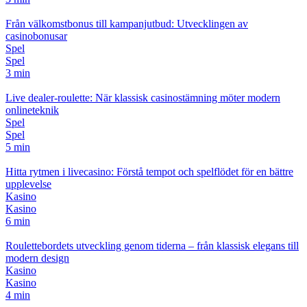
Från välkomstbonus till kampanjutbud: Utvecklingen av
casinobonusar
Spel
Spel
3 min
Live dealer-roulette: När klassisk casinostämning möter modern
onlineteknik
Spel
Spel
5 min
Hitta rytmen i livecasino: Förstå tempot och spelflödet för en bättre
upplevelse
Kasino
Kasino
6 min
Roulettebordets utveckling genom tiderna – från klassisk elegans till
modern design
Kasino
Kasino
4 min