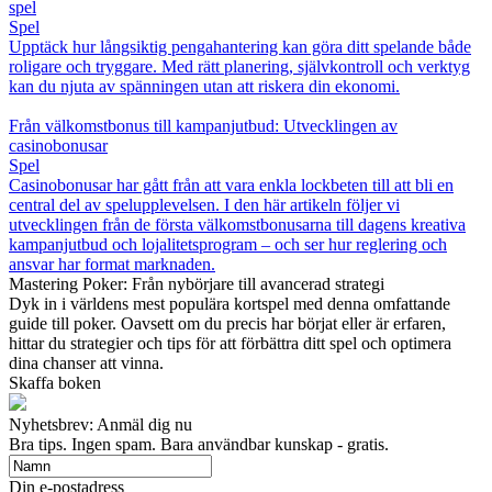
spel
Spel
Upptäck hur långsiktig pengahantering kan göra ditt spelande både
roligare och tryggare. Med rätt planering, självkontroll och verktyg
kan du njuta av spänningen utan att riskera din ekonomi.
Från välkomstbonus till kampanjutbud: Utvecklingen av
casinobonusar
Spel
Casinobonusar har gått från att vara enkla lockbeten till att bli en
central del av spelupplevelsen. I den här artikeln följer vi
utvecklingen från de första välkomstbonusarna till dagens kreativa
kampanjutbud och lojalitetsprogram – och ser hur reglering och
ansvar har format marknaden.
Mastering Poker: Från nybörjare till avancerad strategi
Dyk in i världens mest populära kortspel med denna omfattande
guide till poker. Oavsett om du precis har börjat eller är erfaren,
hittar du strategier och tips för att förbättra ditt spel och optimera
dina chanser att vinna.
Skaffa boken
Nyhetsbrev: Anmäl dig nu
Bra tips. Ingen spam. Bara användbar kunskap - gratis.
Din e-postadress