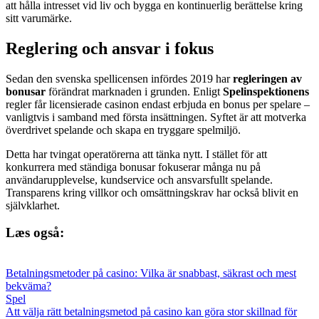
att hålla intresset vid liv och bygga en kontinuerlig berättelse kring
sitt varumärke.
Reglering och ansvar i fokus
Sedan den svenska spellicensen infördes 2019 har
regleringen av
bonusar
förändrat marknaden i grunden. Enligt
Spelinspektionens
regler får licensierade casinon endast erbjuda en bonus per spelare –
vanligtvis i samband med första insättningen. Syftet är att motverka
överdrivet spelande och skapa en tryggare spelmiljö.
Detta har tvingat operatörerna att tänka nytt. I stället för att
konkurrera med ständiga bonusar fokuserar många nu på
användarupplevelse, kundservice och ansvarsfullt spelande.
Transparens kring villkor och omsättningskrav har också blivit en
självklarhet.
Læs også:
Betalningsmetoder på casino: Vilka är snabbast, säkrast och mest
bekväma?
Spel
Att välja rätt betalningsmetod på casino kan göra stor skillnad för