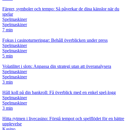
Färger, symboler och tempo: Så påverkar de dina känslor när du
spelar
Spelmaskiner
Spelmaskiner
7 min
Fokus i casinoturneringar: Behåll överblicken under press
Spelmaskiner
Spelmaskiner
5 min
Volatilitet i slots: Anpassa din strategi utan att överanalysera
Spelmaskiner
Spelmaskiner
3 min
Håll koll på din bankroll: Få överblick med en enkel spel-logg
Spelmaskiner
Spelmaskiner
3 min
Hitta rytmen i livecasino: Förstå tempot och spelflödet för en bättre
upplevelse
Kasino