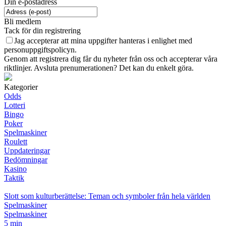
Din e-postadress
Bli medlem
Tack för din registrering
Jag accepterar att mina uppgifter hanteras i enlighet med
personuppgiftspolicyn.
Genom att registrera dig får du nyheter från oss och accepterar våra
riktlinjer. Avsluta prenumerationen? Det kan du enkelt göra.
Kategorier
Odds
Lotteri
Bingo
Poker
Spelmaskiner
Roulett
Uppdateringar
Bedömningar
Kasino
Taktik
Slott som kulturberättelse: Teman och symboler från hela världen
Spelmaskiner
Spelmaskiner
5 min