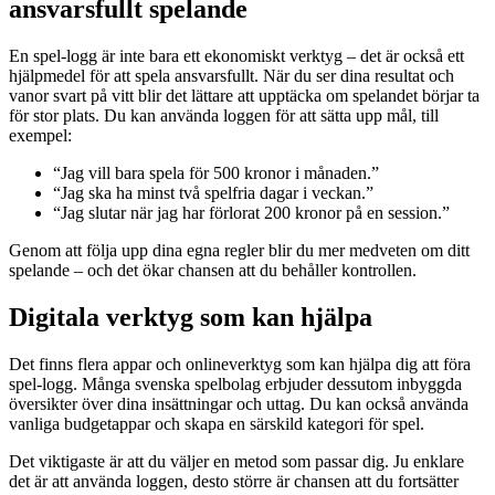
ansvarsfullt spelande
En spel-logg är inte bara ett ekonomiskt verktyg – det är också ett
hjälpmedel för att spela ansvarsfullt. När du ser dina resultat och
vanor svart på vitt blir det lättare att upptäcka om spelandet börjar ta
för stor plats. Du kan använda loggen för att sätta upp mål, till
exempel:
“Jag vill bara spela för 500 kronor i månaden.”
“Jag ska ha minst två spelfria dagar i veckan.”
“Jag slutar när jag har förlorat 200 kronor på en session.”
Genom att följa upp dina egna regler blir du mer medveten om ditt
spelande – och det ökar chansen att du behåller kontrollen.
Digitala verktyg som kan hjälpa
Det finns flera appar och onlineverktyg som kan hjälpa dig att föra
spel-logg. Många svenska spelbolag erbjuder dessutom inbyggda
översikter över dina insättningar och uttag. Du kan också använda
vanliga budgetappar och skapa en särskild kategori för spel.
Det viktigaste är att du väljer en metod som passar dig. Ju enklare
det är att använda loggen, desto större är chansen att du fortsätter