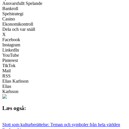
Ansvarsfullt Spelande
Bankroll
Spelstrategi
Casino
Ekonomikontroll
Dela och var snäll
X
Facebook
Instagram
LinkedIn
YouTube
Pinterest
TikTok
Mail
RSS
Elias Karlsson
Elias
Karlsson
Læs også:
Slott som kulturberättelse: Teman och symboler från hela världen