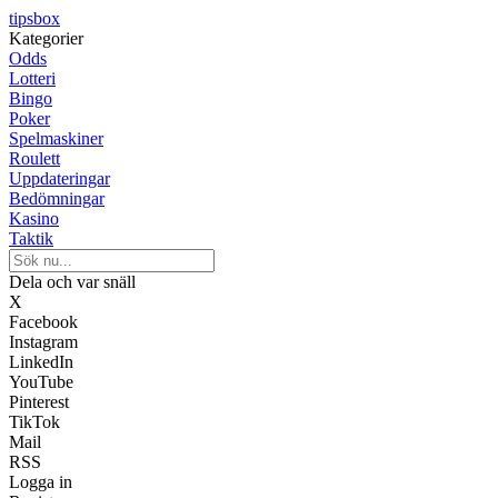
tipsbox
Kategorier
Odds
Lotteri
Bingo
Poker
Spelmaskiner
Roulett
Uppdateringar
Bedömningar
Kasino
Taktik
Dela och var snäll
X
Facebook
Instagram
LinkedIn
YouTube
Pinterest
TikTok
Mail
RSS
Logga in