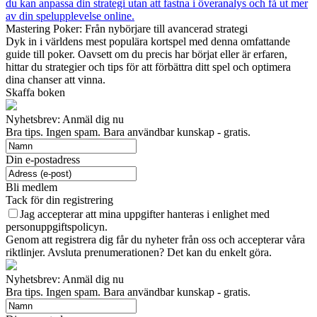
du kan anpassa din strategi utan att fastna i överanalys och få ut mer
av din spelupplevelse online.
Mastering Poker: Från nybörjare till avancerad strategi
Dyk in i världens mest populära kortspel med denna omfattande
guide till poker. Oavsett om du precis har börjat eller är erfaren,
hittar du strategier och tips för att förbättra ditt spel och optimera
dina chanser att vinna.
Skaffa boken
Nyhetsbrev: Anmäl dig nu
Bra tips. Ingen spam. Bara användbar kunskap - gratis.
Din e-postadress
Bli medlem
Tack för din registrering
Jag accepterar att mina uppgifter hanteras i enlighet med
personuppgiftspolicyn.
Genom att registrera dig får du nyheter från oss och accepterar våra
riktlinjer. Avsluta prenumerationen? Det kan du enkelt göra.
Nyhetsbrev: Anmäl dig nu
Bra tips. Ingen spam. Bara användbar kunskap - gratis.