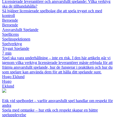
Licensierade leverantörer och ansvarsfullt spelande: Vilka verktyg
ska de tillhandahålla?
Så hjälper licensierade spelbolag dig att spela tryggt och med
kontroll
Beroende
Beroende
Ansvarsfullt Spelande
Spellicens
Spelinspektionen
Spelverktyg
Tryggt Spelande
7 min
Spel ska vara underhållning – inte en risk. I den här artikeln går vi
igenom vilka verktyg licensierade leverantörer måste erbjuda för att
främja ansvarsfullt spelande, hur de fungerar i praktiken och hur du
som spelare kan använda dem för att hålla ditt spelande sunt.
Hugo Eklund
Hugo
Eklund
Etik vid spelbordet – varför ansvarsfullt spel handlar om respekt för
andra
Spela med omtanke – hur etik och respekt skapar en bättre
spelupplevelse