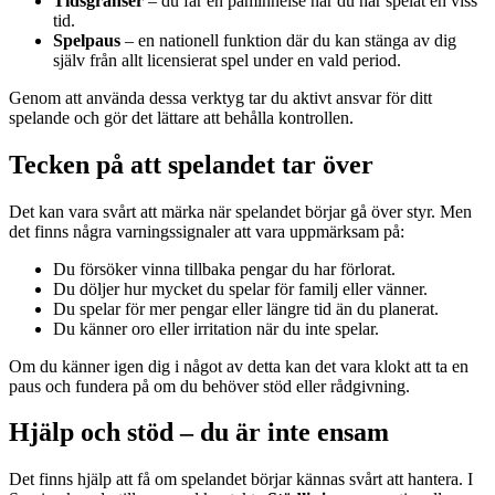
Tidsgränser
– du får en påminnelse när du har spelat en viss
tid.
Spelpaus
– en nationell funktion där du kan stänga av dig
själv från allt licensierat spel under en vald period.
Genom att använda dessa verktyg tar du aktivt ansvar för ditt
spelande och gör det lättare att behålla kontrollen.
Tecken på att spelandet tar över
Det kan vara svårt att märka när spelandet börjar gå över styr. Men
det finns några varningssignaler att vara uppmärksam på:
Du försöker vinna tillbaka pengar du har förlorat.
Du döljer hur mycket du spelar för familj eller vänner.
Du spelar för mer pengar eller längre tid än du planerat.
Du känner oro eller irritation när du inte spelar.
Om du känner igen dig i något av detta kan det vara klokt att ta en
paus och fundera på om du behöver stöd eller rådgivning.
Hjälp och stöd – du är inte ensam
Det finns hjälp att få om spelandet börjar kännas svårt att hantera. I