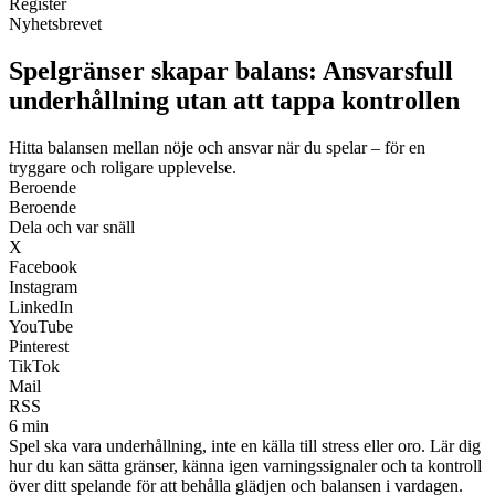
Register
Nyhetsbrevet
Spelgränser skapar balans: Ansvarsfull
underhållning utan att tappa kontrollen
Hitta balansen mellan nöje och ansvar när du spelar – för en
tryggare och roligare upplevelse.
Beroende
Beroende
Dela och var snäll
X
Facebook
Instagram
LinkedIn
YouTube
Pinterest
TikTok
Mail
RSS
6 min
Spel ska vara underhållning, inte en källa till stress eller oro. Lär dig
hur du kan sätta gränser, känna igen varningssignaler och ta kontroll
över ditt spelande för att behålla glädjen och balansen i vardagen.