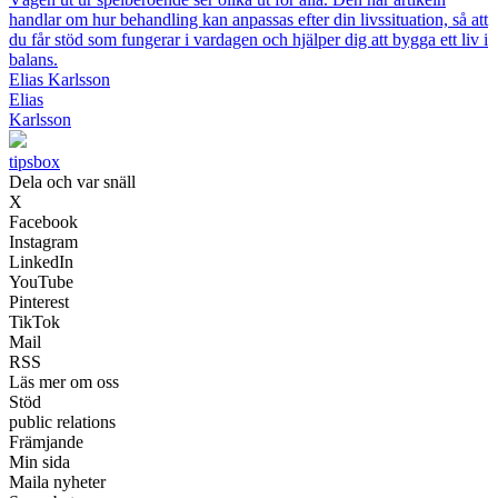
handlar om hur behandling kan anpassas efter din livssituation, så att
du får stöd som fungerar i vardagen och hjälper dig att bygga ett liv i
balans.
Elias Karlsson
Elias
Karlsson
tipsbox
Dela och var snäll
X
Facebook
Instagram
LinkedIn
YouTube
Pinterest
TikTok
Mail
RSS
Läs mer om oss
Stöd
public relations
Främjande
Min sida
Maila nyheter