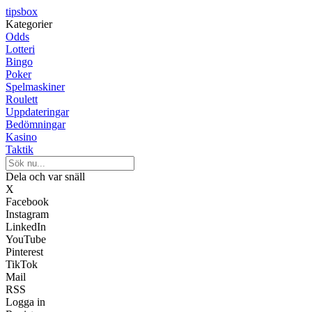
tipsbox
Kategorier
Odds
Lotteri
Bingo
Poker
Spelmaskiner
Roulett
Uppdateringar
Bedömningar
Kasino
Taktik
Dela och var snäll
X
Facebook
Instagram
LinkedIn
YouTube
Pinterest
TikTok
Mail
RSS
Logga in