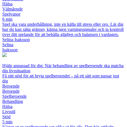
Hälsa
Välmående
Spelvanor
6 min
Spel ska vara underhållning, inte en källa till stress eller oro. Lär dig
hur du kan sätta gränser, känna igen varningssignaler och ta kontroll
över ditt spelande för att behålla glädjen och balansen i vardagen.
Selina Isaksson
Selina
Isaksson
Hjälp anpassad för dig: När behandling av spelberoende ska matcha
din livssituation
Få rätt stöd för att bryta spelberoendet – på ett sätt som passar just
dig
Beroende
Beroende
Spelberoende
Behandling
Hälsa
Livsstil
Stöd
5 min
Vägen ut ur spelberoende ser olika ut för alla. Den här artikeln