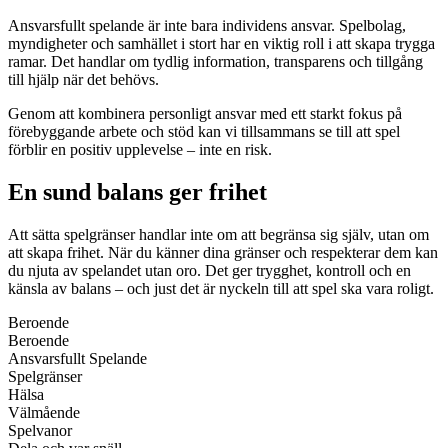
Ansvarsfullt spelande är inte bara individens ansvar. Spelbolag,
myndigheter och samhället i stort har en viktig roll i att skapa trygga
ramar. Det handlar om tydlig information, transparens och tillgång
till hjälp när det behövs.
Genom att kombinera personligt ansvar med ett starkt fokus på
förebyggande arbete och stöd kan vi tillsammans se till att spel
förblir en positiv upplevelse – inte en risk.
En sund balans ger frihet
Att sätta spelgränser handlar inte om att begränsa sig själv, utan om
att skapa frihet. När du känner dina gränser och respekterar dem kan
du njuta av spelandet utan oro. Det ger trygghet, kontroll och en
känsla av balans – och just det är nyckeln till att spel ska vara roligt.
Beroende
Beroende
Ansvarsfullt Spelande
Spelgränser
Hälsa
Välmående
Spelvanor